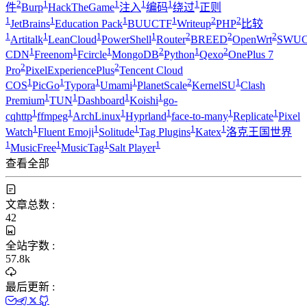
2
1
1
1
1
1
件
Burp
HackTheGame
注入
编码
绕过
正则
1
1
1
1
2
2
JetBrains
Education Pack
BUUCTF
Writeup
PHP
比较
1
1
1
1
2
2
2
Artitalk
LeanCloud
PowerShell
Router
BREED
OpenWrt
SWUC
1
1
1
2
1
2
CDN
Freenom
Fcircle
MongoDB
Python
Qexo
OnePlus 7
2
2
Pro
PixelExperiencePlus
Tencent Cloud
1
1
1
1
2
1
COS
PicGo
Typora
Umami
PlanetScale
KernelSU
Clash
1
1
1
1
Premium
TUN
Dashboard
Koishi
go-
1
1
1
1
1
1
cqhttp
ffmpeg
ArchLinux
Hyprland
face-to-many
Replicate
Pixel
1
1
1
1
1
Watch
Fluent Emoji
Solitude
Tag Plugins
Katex
洛克王国世界
1
1
1
1
MusicFree
MusicTag
Salt Player
查看全部
文章总数 :
42
全站字数 :
57.8k
最后更新 :