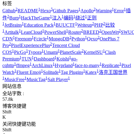
标签
2
1
5
1
2
1
1
Github
README
Hexo
Github Pages
Apollo
Warning
Error
插
2
1
1
1
1
1
件
Burp
HackTheGame
注入
编码
绕过
正则
1
1
1
1
2
2
JetBrains
Education Pack
BUUCTF
Writeup
PHP
比较
1
1
1
1
2
2
2
Artitalk
LeanCloud
PowerShell
Router
BREED
OpenWrt
SWUC
1
1
1
2
1
2
CDN
Freenom
Fcircle
MongoDB
Python
Qexo
OnePlus 7
2
2
Pro
PixelExperiencePlus
Tencent Cloud
1
1
1
1
2
1
COS
PicGo
Typora
Umami
PlanetScale
KernelSU
Clash
1
1
1
1
Premium
TUN
Dashboard
Koishi
go-
1
1
1
1
1
1
cqhttp
ffmpeg
ArchLinux
Hyprland
face-to-many
Replicate
Pixel
1
1
1
1
1
Watch
Fluent Emoji
Solitude
Tag Plugins
Katex
洛克王国世界
1
1
1
1
MusicFree
MusicTag
Salt Player
网站信息
全站字数 :
57.8k
博客快捷键
Shift
K
关闭快捷键功能
Shift