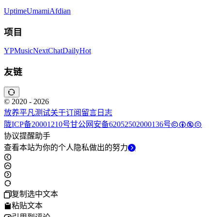
Uptime
Umami
Afdian
项目
YPMusic
NextChat
DailyHot
友链
© 2020 - 2026
放养平凡
测试
关于
订阅
留言
日志
陇ICP备20001210号
甘公网安备62052502000136号
协议提醒助手
查看本站为你的个人隐私做出的努力
复制选中文本
粘贴文本