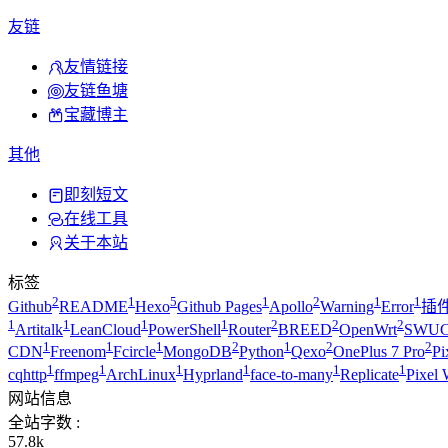
友链
友情链接
友链鱼塘
宝藏博主
其他
即刻短文
在线工具
关于本站
标签
2
1
5
1
2
1
1
Github
README
Hexo
Github Pages
Apollo
Warning
Error
插
1
1
1
1
2
2
2
Artitalk
LeanCloud
PowerShell
Router
BREED
OpenWrt
SWUC
1
1
1
2
1
2
2
CDN
Freenom
Fcircle
MongoDB
Python
Qexo
OnePlus 7 Pro
Pi
1
1
1
1
1
1
cqhttp
ffmpeg
ArchLinux
Hyprland
face-to-many
Replicate
Pixel 
网站信息
全站字数 :
57.8k