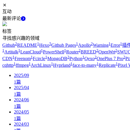
互动
最新评论
标签
寻找感兴趣的领域
2
1
5
1
2
1
1
Github
README
Hexo
Github Pages
Apollo
Warning
Error
插
1
1
1
1
2
2
2
Artitalk
LeanCloud
PowerShell
Router
BREED
OpenWrt
SWUC
1
1
1
2
1
2
2
CDN
Freenom
Fcircle
MongoDB
Python
Qexo
OnePlus 7 Pro
Pi
1
1
1
1
1
1
cqhttp
ffmpeg
ArchLinux
Hyprland
face-to-many
Replicate
Pixel 
2025/09
1
篇
2025/04
1
篇
2024/06
1
篇
2024/05
1
篇
2024/03