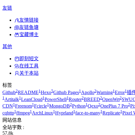
友链
友情链接
友链鱼塘
宝藏博主
其他
即刻短文
在线工具
关于本站
标签
2
1
5
1
2
1
1
Github
README
Hexo
Github Pages
Apollo
Warning
Error
插
1
1
1
1
2
2
2
Artitalk
LeanCloud
PowerShell
Router
BREED
OpenWrt
SWUC
1
1
1
2
1
2
2
CDN
Freenom
Fcircle
MongoDB
Python
Qexo
OnePlus 7 Pro
Pi
1
1
1
1
1
1
cqhttp
ffmpeg
ArchLinux
Hyprland
face-to-many
Replicate
Pixel 
网站信息
全站字数 :
57.8k