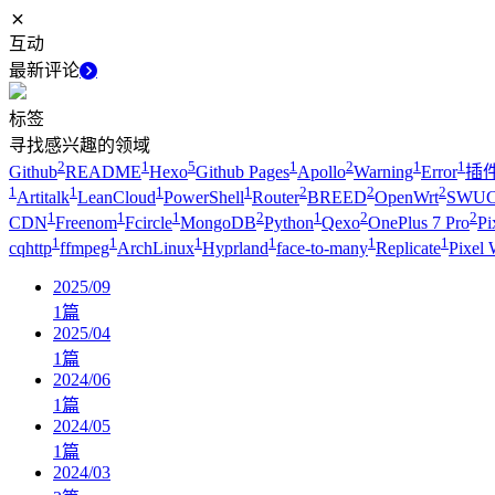
互动
最新评论
标签
寻找感兴趣的领域
2
1
5
1
2
1
1
Github
README
Hexo
Github Pages
Apollo
Warning
Error
插
1
1
1
1
2
2
2
Artitalk
LeanCloud
PowerShell
Router
BREED
OpenWrt
SWUC
1
1
1
2
1
2
2
CDN
Freenom
Fcircle
MongoDB
Python
Qexo
OnePlus 7 Pro
Pi
1
1
1
1
1
1
cqhttp
ffmpeg
ArchLinux
Hyprland
face-to-many
Replicate
Pixel 
2025/09
1
篇
2025/04
1
篇
2024/06
1
篇
2024/05
1
篇
2024/03