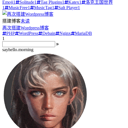
Emoji
1
Solitude
1
Tag Plugins
1
Katex
1
洛克王国世界
1
MusicFree
1
MusicTag
1
Salt Player
1
搭建博客
未读
再次搭建Wordpress博客
PHP
WordPress
Debain
Nginx
MariaDB
1
sayhello.morning