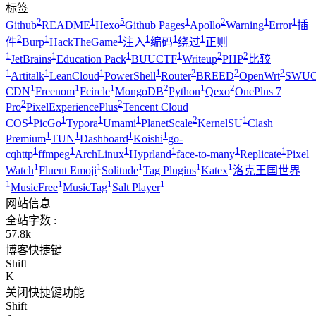
标签
2
1
5
1
2
1
1
Github
README
Hexo
Github Pages
Apollo
Warning
Error
插
2
1
1
1
1
1
件
Burp
HackTheGame
注入
编码
绕过
正则
1
1
1
1
2
2
JetBrains
Education Pack
BUUCTF
Writeup
PHP
比较
1
1
1
1
2
2
2
Artitalk
LeanCloud
PowerShell
Router
BREED
OpenWrt
SWUC
1
1
1
2
1
2
CDN
Freenom
Fcircle
MongoDB
Python
Qexo
OnePlus 7
2
2
Pro
PixelExperiencePlus
Tencent Cloud
1
1
1
1
2
1
COS
PicGo
Typora
Umami
PlanetScale
KernelSU
Clash
1
1
1
1
Premium
TUN
Dashboard
Koishi
go-
1
1
1
1
1
1
cqhttp
ffmpeg
ArchLinux
Hyprland
face-to-many
Replicate
Pixel
1
1
1
1
1
Watch
Fluent Emoji
Solitude
Tag Plugins
Katex
洛克王国世界
1
1
1
1
MusicFree
MusicTag
Salt Player
网站信息
全站字数 :
57.8k
博客快捷键
Shift
K
关闭快捷键功能
Shift