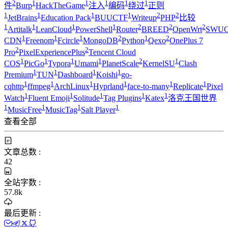
2
1
1
1
1
1
件
Burp
HackTheGame
注入
编码
绕过
正则
1
1
1
1
2
2
JetBrains
Education Pack
BUUCTF
Writeup
PHP
比较
1
1
1
1
2
2
2
Artitalk
LeanCloud
PowerShell
Router
BREED
OpenWrt
SWUC
1
1
1
2
1
2
CDN
Freenom
Fcircle
MongoDB
Python
Qexo
OnePlus 7
2
2
Pro
PixelExperiencePlus
Tencent Cloud
1
1
1
1
2
1
COS
PicGo
Typora
Umami
PlanetScale
KernelSU
Clash
1
1
1
1
Premium
TUN
Dashboard
Koishi
go-
1
1
1
1
1
1
cqhttp
ffmpeg
ArchLinux
Hyprland
face-to-many
Replicate
Pixel
1
1
1
1
1
Watch
Fluent Emoji
Solitude
Tag Plugins
Katex
洛克王国世界
1
1
1
1
MusicFree
MusicTag
Salt Player
查看全部
文章总数 :
42
全站字数 :
57.8k
最后更新 :