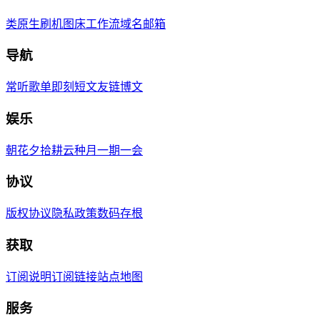
类原生刷机
图床工作流
域名邮箱
导航
常听歌单
即刻短文
友链博文
娱乐
朝花夕拾
耕云种月
一期一会
协议
版权协议
隐私政策
数码存根
获取
订阅说明
订阅链接
站点地图
服务