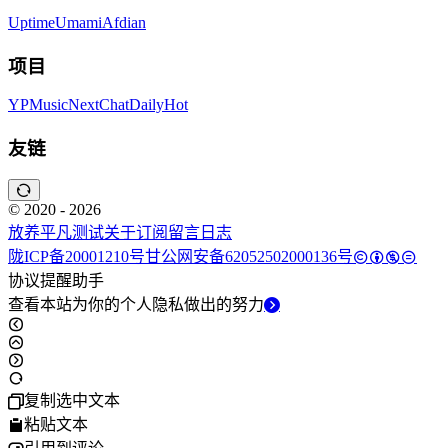
Uptime
Umami
Afdian
项目
YPMusic
NextChat
DailyHot
友链
© 2020 - 2026
放养平凡
测试
关于
订阅
留言
日志
陇ICP备20001210号
甘公网安备62052502000136号
协议提醒助手
查看本站为你的个人隐私做出的努力
复制选中文本
粘贴文本