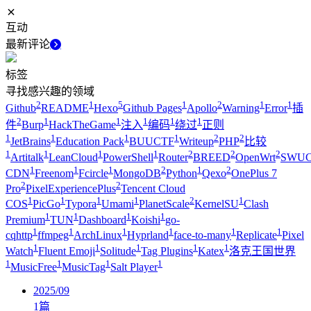
互动
最新评论
标签
寻找感兴趣的领域
2
1
5
1
2
1
1
Github
README
Hexo
Github Pages
Apollo
Warning
Error
插
2
1
1
1
1
1
件
Burp
HackTheGame
注入
编码
绕过
正则
1
1
1
1
2
2
JetBrains
Education Pack
BUUCTF
Writeup
PHP
比较
1
1
1
1
2
2
2
Artitalk
LeanCloud
PowerShell
Router
BREED
OpenWrt
SWUC
1
1
1
2
1
2
CDN
Freenom
Fcircle
MongoDB
Python
Qexo
OnePlus 7
2
2
Pro
PixelExperiencePlus
Tencent Cloud
1
1
1
1
2
1
COS
PicGo
Typora
Umami
PlanetScale
KernelSU
Clash
1
1
1
1
Premium
TUN
Dashboard
Koishi
go-
1
1
1
1
1
1
cqhttp
ffmpeg
ArchLinux
Hyprland
face-to-many
Replicate
Pixel
1
1
1
1
1
Watch
Fluent Emoji
Solitude
Tag Plugins
Katex
洛克王国世界
1
1
1
1
MusicFree
MusicTag
Salt Player
2025/09
1
篇