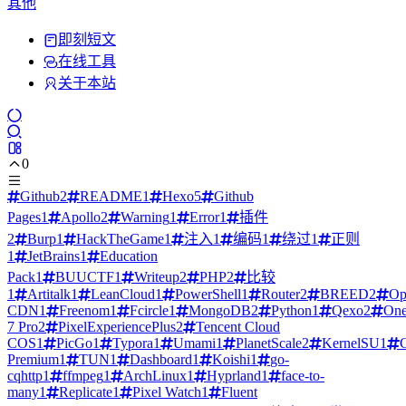
其他
即刻短文
在线工具
关于本站
0
Github
2
README
1
Hexo
5
Github
Pages
1
Apollo
2
Warning
1
Error
1
插件
2
Burp
1
HackTheGame
1
注入
1
编码
1
绕过
1
正则
1
JetBrains
1
Education
Pack
1
BUUCTF
1
Writeup
2
PHP
2
比较
1
Artitalk
1
LeanCloud
1
PowerShell
1
Router
2
BREED
2
Op
CDN
1
Freenom
1
Fcircle
1
MongoDB
2
Python
1
Qexo
2
One
7 Pro
2
PixelExperiencePlus
2
Tencent Cloud
COS
1
PicGo
1
Typora
1
Umami
1
PlanetScale
2
KernelSU
1
Premium
1
TUN
1
Dashboard
1
Koishi
1
go-
cqhttp
1
ffmpeg
1
ArchLinux
1
Hyprland
1
face-to-
many
1
Replicate
1
Pixel Watch
1
Fluent