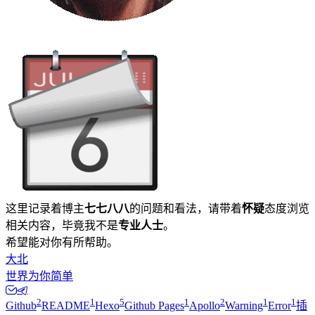
这里记录着博主
七七八八
的问题和看法，请带着
怀疑
态度浏览
相关内容，毕竟我不是
专业人士
。
希望能对你有所帮助。
大北
世界为你简单
2
1
5
1
2
1
1
Github
README
Hexo
Github Pages
Apollo
Warning
Error
插