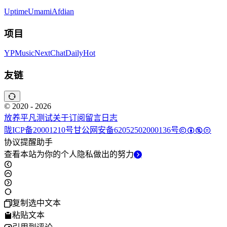
Uptime
Umami
Afdian
项目
YPMusic
NextChat
DailyHot
友链
© 2020 - 2026
放养平凡
测试
关于
订阅
留言
日志
陇ICP备20001210号
甘公网安备62052502000136号
协议提醒助手
查看本站为你的个人隐私做出的努力
复制选中文本
粘贴文本