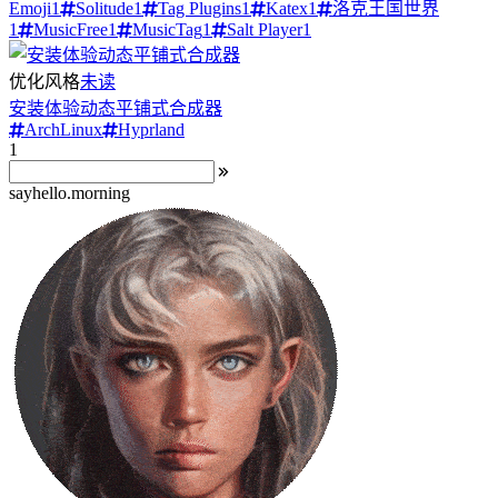
Emoji
1
Solitude
1
Tag Plugins
1
Katex
1
洛克王国世界
1
MusicFree
1
MusicTag
1
Salt Player
1
优化风格
未读
安装体验动态平铺式合成器
ArchLinux
Hyprland
1
sayhello.morning