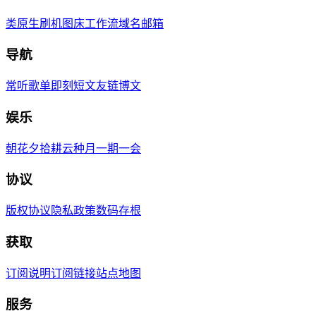
类原生刷机
图床工作流
域名邮箱
导航
常听歌单
即刻短文
友链博文
娱乐
朝花夕拾
耕云种月
一期一会
协议
版权协议
隐私政策
数码存根
获取
订阅说明
订阅链接
站点地图
服务