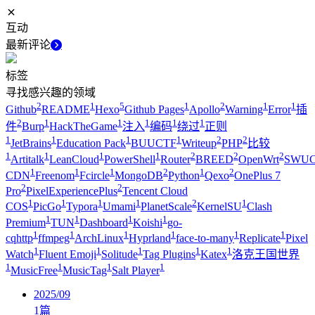
互动
最新评论
标签
寻找感兴趣的领域
2
1
5
1
2
1
1
Github
README
Hexo
Github Pages
Apollo
Warning
Error
插
2
1
1
1
1
1
件
Burp
HackTheGame
注入
编码
绕过
正则
1
1
1
1
2
2
JetBrains
Education Pack
BUUCTF
Writeup
PHP
比较
1
1
1
1
2
2
2
Artitalk
LeanCloud
PowerShell
Router
BREED
OpenWrt
SWUC
1
1
1
2
1
2
CDN
Freenom
Fcircle
MongoDB
Python
Qexo
OnePlus 7
2
2
Pro
PixelExperiencePlus
Tencent Cloud
1
1
1
1
2
1
COS
PicGo
Typora
Umami
PlanetScale
KernelSU
Clash
1
1
1
1
Premium
TUN
Dashboard
Koishi
go-
1
1
1
1
1
1
cqhttp
ffmpeg
ArchLinux
Hyprland
face-to-many
Replicate
Pixel
1
1
1
1
1
Watch
Fluent Emoji
Solitude
Tag Plugins
Katex
洛克王国世界
1
1
1
1
MusicFree
MusicTag
Salt Player
2025/09
1
篇