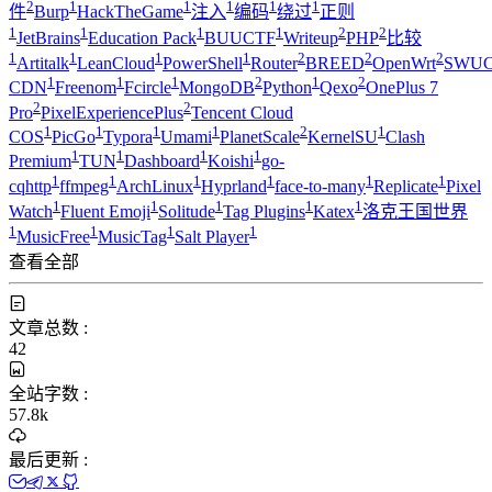
2
1
1
1
1
1
件
Burp
HackTheGame
注入
编码
绕过
正则
1
1
1
1
2
2
JetBrains
Education Pack
BUUCTF
Writeup
PHP
比较
1
1
1
1
2
2
2
Artitalk
LeanCloud
PowerShell
Router
BREED
OpenWrt
SWUC
1
1
1
2
1
2
CDN
Freenom
Fcircle
MongoDB
Python
Qexo
OnePlus 7
2
2
Pro
PixelExperiencePlus
Tencent Cloud
1
1
1
1
2
1
COS
PicGo
Typora
Umami
PlanetScale
KernelSU
Clash
1
1
1
1
Premium
TUN
Dashboard
Koishi
go-
1
1
1
1
1
1
cqhttp
ffmpeg
ArchLinux
Hyprland
face-to-many
Replicate
Pixel
1
1
1
1
1
Watch
Fluent Emoji
Solitude
Tag Plugins
Katex
洛克王国世界
1
1
1
1
MusicFree
MusicTag
Salt Player
查看全部
文章总数 :
42
全站字数 :
57.8k
最后更新 :