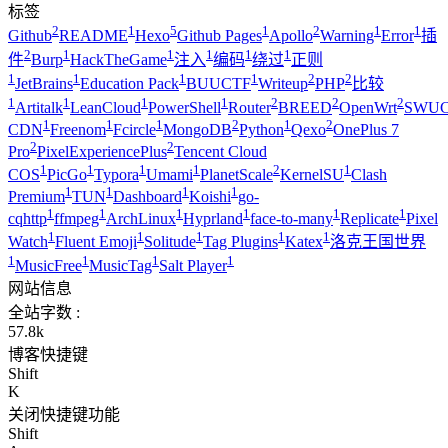
标签
2
1
5
1
2
1
1
Github
README
Hexo
Github Pages
Apollo
Warning
Error
插
2
1
1
1
1
1
件
Burp
HackTheGame
注入
编码
绕过
正则
1
1
1
1
2
2
JetBrains
Education Pack
BUUCTF
Writeup
PHP
比较
1
1
1
1
2
2
2
Artitalk
LeanCloud
PowerShell
Router
BREED
OpenWrt
SWUC
1
1
1
2
1
2
CDN
Freenom
Fcircle
MongoDB
Python
Qexo
OnePlus 7
2
2
Pro
PixelExperiencePlus
Tencent Cloud
1
1
1
1
2
1
COS
PicGo
Typora
Umami
PlanetScale
KernelSU
Clash
1
1
1
1
Premium
TUN
Dashboard
Koishi
go-
1
1
1
1
1
1
cqhttp
ffmpeg
ArchLinux
Hyprland
face-to-many
Replicate
Pixel
1
1
1
1
1
Watch
Fluent Emoji
Solitude
Tag Plugins
Katex
洛克王国世界
1
1
1
1
MusicFree
MusicTag
Salt Player
网站信息
全站字数 :
57.8k
博客快捷键
Shift
K
关闭快捷键功能
Shift