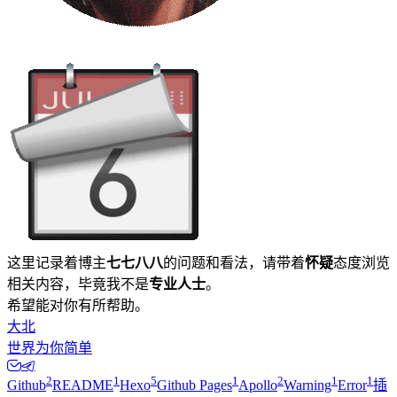
这里记录着博主
七七八八
的问题和看法，请带着
怀疑
态度浏览
相关内容，毕竟我不是
专业人士
。
希望能对你有所帮助。
大北
世界为你简单
2
1
5
1
2
1
1
Github
README
Hexo
Github Pages
Apollo
Warning
Error
插