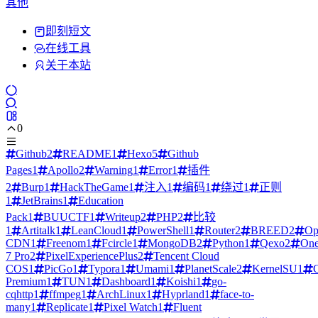
其他
即刻短文
在线工具
关于本站
0
Github
2
README
1
Hexo
5
Github
Pages
1
Apollo
2
Warning
1
Error
1
插件
2
Burp
1
HackTheGame
1
注入
1
编码
1
绕过
1
正则
1
JetBrains
1
Education
Pack
1
BUUCTF
1
Writeup
2
PHP
2
比较
1
Artitalk
1
LeanCloud
1
PowerShell
1
Router
2
BREED
2
Op
CDN
1
Freenom
1
Fcircle
1
MongoDB
2
Python
1
Qexo
2
One
7 Pro
2
PixelExperiencePlus
2
Tencent Cloud
COS
1
PicGo
1
Typora
1
Umami
1
PlanetScale
2
KernelSU
1
Premium
1
TUN
1
Dashboard
1
Koishi
1
go-
cqhttp
1
ffmpeg
1
ArchLinux
1
Hyprland
1
face-to-
many
1
Replicate
1
Pixel Watch
1
Fluent