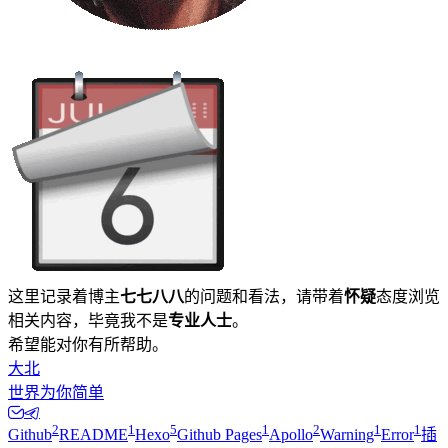
这里记录着博主
七七八八
的问题和看法，请带着
怀疑
态度浏览
相关内容，毕竟我不是
专业人士
。
希望能对你有所帮助。
大北
世界为你简单
2
1
5
1
2
1
1
Github
README
Hexo
Github Pages
Apollo
Warning
Error
插