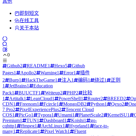
其他
即刻短文
在线工具
关于本站
0
Github
2
README
1
Hexo
5
Github
Pages
1
Apollo
2
Warning
1
Error
1
插件
2
Burp
1
HackTheGame
1
注入
1
编码
1
绕过
1
正则
1
JetBrains
1
Education
Pack
1
BUUCTF
1
Writeup
2
PHP
2
比较
1
Artitalk
1
LeanCloud
1
PowerShell
1
Router
2
BREED
2
Op
CDN
1
Freenom
1
Fcircle
1
MongoDB
2
Python
1
Qexo
2
One
7 Pro
2
PixelExperiencePlus
2
Tencent Cloud
COS
1
PicGo
1
Typora
1
Umami
1
PlanetScale
2
KernelSU
1
Premium
1
TUN
1
Dashboard
1
Koishi
1
go-
cqhttp
1
ffmpeg
1
ArchLinux
1
Hyprland
1
face-to-
many
1
Replicate
1
Pixel Watch
1
Fluent