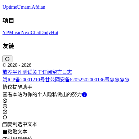
Uptime
Umami
Afdian
项目
YPMusic
NextChat
DailyHot
友链
© 2020 - 2026
放养平凡
测试
关于
订阅
留言
日志
陇ICP备20001210号
甘公网安备62052502000136号
协议提醒助手
查看本站为你的个人隐私做出的努力
复制选中文本
粘贴文本