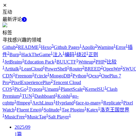
互动
最新评论
标签
寻找感兴趣的领域
2
1
5
1
2
1
1
Github
README
Hexo
Github Pages
Apollo
Warning
Error
插
2
1
1
1
1
1
件
Burp
HackTheGame
注入
编码
绕过
正则
1
1
1
1
2
2
JetBrains
Education Pack
BUUCTF
Writeup
PHP
比较
1
1
1
1
2
2
2
Artitalk
LeanCloud
PowerShell
Router
BREED
OpenWrt
SWUC
1
1
1
2
1
2
CDN
Freenom
Fcircle
MongoDB
Python
Qexo
OnePlus 7
2
2
Pro
PixelExperiencePlus
Tencent Cloud
1
1
1
1
2
1
COS
PicGo
Typora
Umami
PlanetScale
KernelSU
Clash
1
1
1
1
Premium
TUN
Dashboard
Koishi
go-
1
1
1
1
1
1
cqhttp
ffmpeg
ArchLinux
Hyprland
face-to-many
Replicate
Pixel
1
1
1
1
1
Watch
Fluent Emoji
Solitude
Tag Plugins
Katex
洛克王国世界
1
1
1
1
MusicFree
MusicTag
Salt Player
2025/09
1
篇