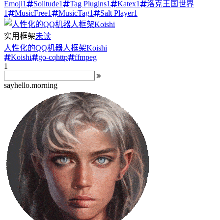
Emoji
1
Solitude
1
Tag Plugins
1
Katex
1
洛克王国世界
1
MusicFree
1
MusicTag
1
Salt Player
1
实用框架
未读
人性化的QQ机器人框架Koishi
Koishi
go-cqhttp
ffmpeg
1
sayhello.morning