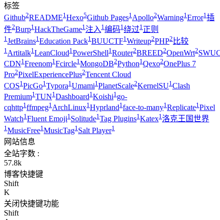
标签
2
1
5
1
2
1
1
Github
README
Hexo
Github Pages
Apollo
Warning
Error
插
2
1
1
1
1
1
件
Burp
HackTheGame
注入
编码
绕过
正则
1
1
1
1
2
2
JetBrains
Education Pack
BUUCTF
Writeup
PHP
比较
1
1
1
1
2
2
2
Artitalk
LeanCloud
PowerShell
Router
BREED
OpenWrt
SWUC
1
1
1
2
1
2
CDN
Freenom
Fcircle
MongoDB
Python
Qexo
OnePlus 7
2
2
Pro
PixelExperiencePlus
Tencent Cloud
1
1
1
1
2
1
COS
PicGo
Typora
Umami
PlanetScale
KernelSU
Clash
1
1
1
1
Premium
TUN
Dashboard
Koishi
go-
1
1
1
1
1
1
cqhttp
ffmpeg
ArchLinux
Hyprland
face-to-many
Replicate
Pixel
1
1
1
1
1
Watch
Fluent Emoji
Solitude
Tag Plugins
Katex
洛克王国世界
1
1
1
1
MusicFree
MusicTag
Salt Player
网站信息
全站字数 :
57.8k
博客快捷键
Shift
K
关闭快捷键功能
Shift