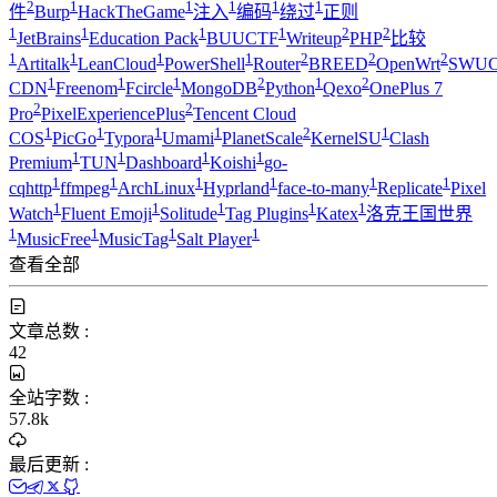
2
1
1
1
1
1
件
Burp
HackTheGame
注入
编码
绕过
正则
1
1
1
1
2
2
JetBrains
Education Pack
BUUCTF
Writeup
PHP
比较
1
1
1
1
2
2
2
Artitalk
LeanCloud
PowerShell
Router
BREED
OpenWrt
SWUC
1
1
1
2
1
2
CDN
Freenom
Fcircle
MongoDB
Python
Qexo
OnePlus 7
2
2
Pro
PixelExperiencePlus
Tencent Cloud
1
1
1
1
2
1
COS
PicGo
Typora
Umami
PlanetScale
KernelSU
Clash
1
1
1
1
Premium
TUN
Dashboard
Koishi
go-
1
1
1
1
1
1
cqhttp
ffmpeg
ArchLinux
Hyprland
face-to-many
Replicate
Pixel
1
1
1
1
1
Watch
Fluent Emoji
Solitude
Tag Plugins
Katex
洛克王国世界
1
1
1
1
MusicFree
MusicTag
Salt Player
查看全部
文章总数 :
42
全站字数 :
57.8k
最后更新 :