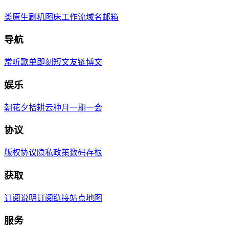
类原生刷机
图床工作流
域名邮箱
导航
常听歌单
即刻短文
友链博文
娱乐
朝花夕拾
耕云种月
一期一会
协议
版权协议
隐私政策
数码存根
获取
订阅说明
订阅链接
站点地图
服务